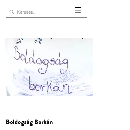
Boldogság Borkán