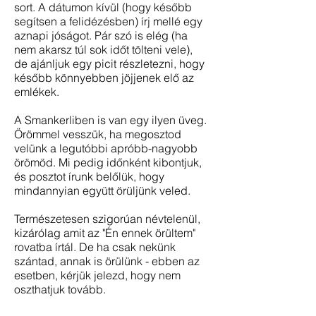
sort. A dátumon kívül (hogy később
segítsen a felidézésben) írj mellé egy
aznapi jóságot. Pár szó is elég (ha
nem akarsz túl sok időt tölteni vele),
de ajánljuk egy picit részletezni, hogy
később könnyebben jöjjenek elő az
emlékek.
A Smankerliben is van egy ilyen üveg.
Örömmel vesszük, ha megosztod
velünk a legutóbbi apróbb-nagyobb
örömöd. Mi pedig időnként kibontjuk,
és posztot írunk belőlük, hogy
mindannyian együtt örüljünk veled.
Természetesen szigorúan névtelenül,
kizárólag amit az "Én ennek örültem"
rovatba írtál. De ha csak nekünk
szántad, annak is örülünk - ebben az
esetben, kérjük jelezd, hogy nem
oszthatjuk tovább.