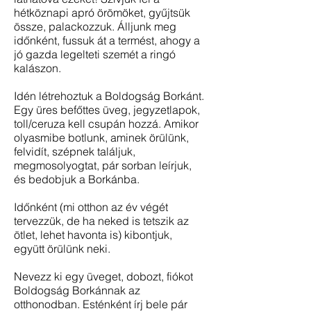
hétköznapi apró örömöket, gyűjtsük
össze, palackozzuk. Álljunk meg
időnként, fussuk át a termést, ahogy a
jó gazda legelteti szemét a ringó
kalászon.
Idén létrehoztuk a Boldogság Borkánt.
Egy üres befőttes üveg, jegyzetlapok,
toll/ceruza kell csupán hozzá. Amikor
olyasmibe botlunk, aminek örülünk,
felvidít, szépnek találjuk,
megmosolyogtat, pár sorban leírjuk,
és bedobjuk a Borkánba.
Időnként (mi otthon az év végét
tervezzük, de ha neked is tetszik az
ötlet, lehet havonta is) kibontjuk,
együtt örülünk neki.
Nevezz ki egy üveget, dobozt, fiókot
Boldogság Borkánnak az
otthonodban. Esténként írj bele pár