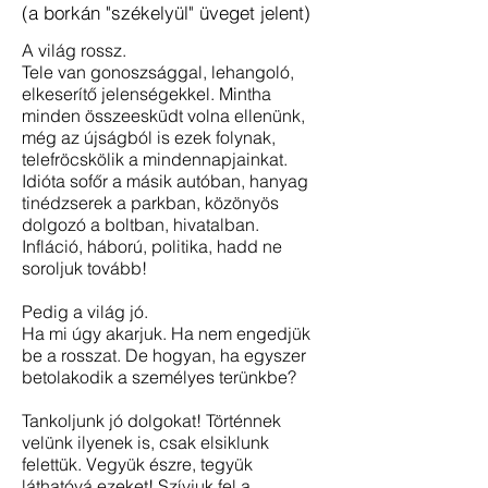
(a borkán "székelyül" üveget jelent)
A világ rossz.
Tele van gonoszsággal, lehangoló,
elkeserítő jelenségekkel. Mintha
minden összeesküdt volna ellenünk,
még az újságból is ezek folynak,
telefröcskölik a mindennapjainkat.
Idióta sofőr a másik autóban, hanyag
tinédzserek a parkban, közönyös
dolgozó a boltban, hivatalban.
Infláció, háború, politika, hadd ne
soroljuk tovább!
Pedig a világ jó.
Ha mi úgy akarjuk. Ha nem engedjük
be a rosszat. De hogyan, ha egyszer
betolakodik a személyes terünkbe?
Tankoljunk jó dolgokat! Történnek
velünk ilyenek is, csak elsiklunk
felettük. Vegyük észre, tegyük
láthatóvá ezeket! Szívjuk fel a