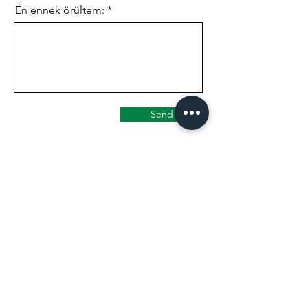
Én ennek örültem:
Send
A weboldalunkon szereplő árak nem követik
naprakészen az esetleges árváltozásokat.
A fillérre pontos árakért keress
elérhetőségeinken!
(egyedi tortákra amúgyis egyedi árakat
adunk)
Smankerli Cukrászda és Kávézó