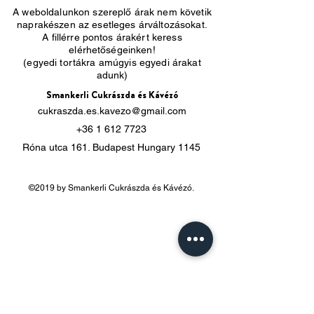
A weboldalunkon szereplő árak nem követik
naprakészen az esetleges árváltozásokat.
A fillérre pontos árakért keress
elérhetőségeinken!
(egyedi tortákra amúgyis egyedi árakat
adunk)
Smankerli Cukrászda és Kávézó
cukraszda.es.kavezo@gmail.com
+36 1 612 7723
Róna utca 161. Budapest Hungary 1145
©2019 by Smankerli Cukrászda és Kávézó.