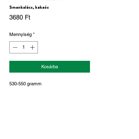
Smankalács, kakaós
Ár
3680 Ft
Mennyiség
*
Kosárba
530-550 gramm