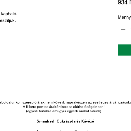
934 
 kapható.
Menny
szítjük.
eboldalunkon szereplő árak nem követik naprakészen az esetleges árváltozásoka
A fillérre pontos árakért keress elérhetőségeinken!
(egyedi tortákra amúgyis egyedi árakat adunk)
Smankerli Cukrászda és Kávézó