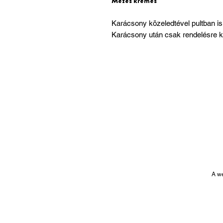
Mézes krémes
Karácsony közeledtével pultban is
Karácsony után csak rendelésre ké
A w